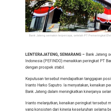
Bank Jateng semakin terpercaya, setelah PT Pemeringkat E
LENTERAJATENG, SEMARANG –
Bank Jateng se
Indonesia (PEFINDO) menaikkan peringkat PT B
dengan prospek stabil.
Keputusan tersebut mendapatkan tanggapan positi
Irianto Harko Saputro. Ia menyatakan, kenaikan pe
Bank Jateng dalam meningkatkan kinerjanya selam
Irianto melanjutkan, kenaikan peringkat tersebu
yang konsisten dari kinerja keseluruhan selama be