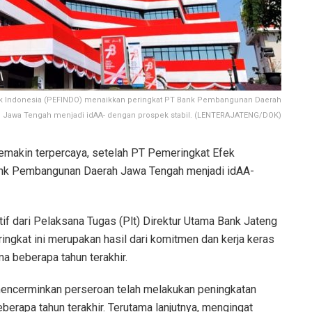
fek Indonesia (PEFINDO) menaikkan peringkat PT Bank Pembangunan Daerah
Jawa Tengah menjadi idAA- dengan prospek stabil. (LENTERAJATENG/DOK)
makin terpercaya, setelah PT Pemeringkat Efek
ank Pembangunan Daerah Jawa Tengah menjadi idAA-
f dari Pelaksana Tugas (Plt) Direktur Utama Bank Jateng
ringkat ini merupakan hasil dari komitmen dan kerja keras
a beberapa tahun terakhir.
t mencerminkan perseroan telah melakukan peningkatan
berapa tahun terakhir. Terutama lanjutnya, mengingat