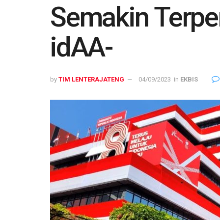
Semakin Terper
idAA-
by
TIM LENTERAJATENG
04/09/2023
in
EKBIS