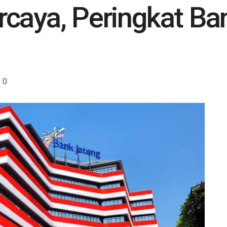
caya, Peringkat Ba
0