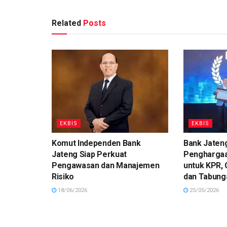
Related
Posts
EKBIS
EKBIS
Komut Independen Bank
Bank Jaten
Jateng Siap Perkuat
Penghargaa
Pengawasan dan Manajemen
untuk KPR, 
Risiko
dan Tabung
18/06/2026
25/05/2026