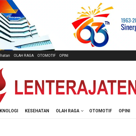
hatan
OLAH RAGA
OTOMOTIF
OPINI
KNOLOGI
KESEHATAN
OLAH RAGA
OTOMOTIF
OPINI