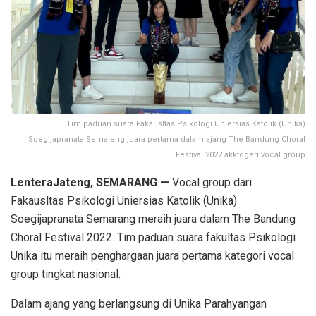
Tim paduan suara Fakausltas Psikologi Uniersias Katolik (Unika)
Soegijapranata Semarang juara pertama dalam ajang The Bandung Choral
Festival 2022 akktogeri vocal group
LenteraJateng, SEMARANG —
Vocal group dari
Fakausltas Psikologi Uniersias Katolik (Unika)
Soegijapranata Semarang meraih juara dalam The Bandung
Choral Festival 2022. Tim paduan suara fakultas Psikologi
Unika itu meraih penghargaan juara pertama kategori vocal
group tingkat nasional.
Dalam ajang yang berlangsung di Unika Parahyangan