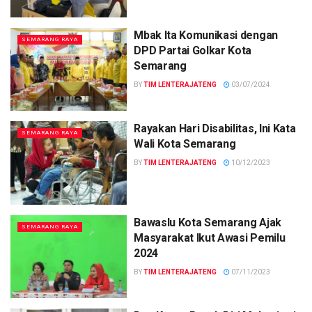
Mbak Ita Komunikasi dengan
SEMARANG RAYA
DPD Partai Golkar Kota
Semarang
BY
TIM LENTERAJATENG
03/07/2024
Rayakan Hari Disabilitas, Ini Kata
SEMARANG RAYA
Wali Kota Semarang
BY
TIM LENTERAJATENG
10/12/2023
Bawaslu Kota Semarang Ajak
SEMARANG RAYA
Masyarakat Ikut Awasi Pemilu
2024
BY
TIM LENTERAJATENG
07/11/2023