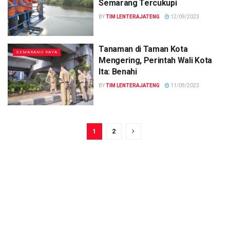
Semarang Tercukupi
BY
TIM LENTERAJATENG
12/09/2023
Tanaman di Taman Kota
SEMARANG RAYA
Mengering, Perintah Wali Kota
Ita: Benahi
BY
TIM LENTERAJATENG
11/09/2023
1
2