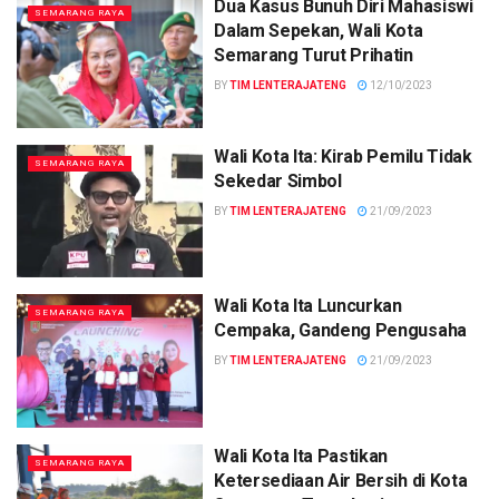
Dua Kasus Bunuh Diri Mahasiswi
SEMARANG RAYA
Dalam Sepekan, Wali Kota
Semarang Turut Prihatin
BY
TIM LENTERAJATENG
12/10/2023
Wali Kota Ita: Kirab Pemilu Tidak
SEMARANG RAYA
Sekedar Simbol
BY
TIM LENTERAJATENG
21/09/2023
Wali Kota Ita Luncurkan
SEMARANG RAYA
Cempaka, Gandeng Pengusaha
BY
TIM LENTERAJATENG
21/09/2023
Wali Kota Ita Pastikan
SEMARANG RAYA
Ketersediaan Air Bersih di Kota