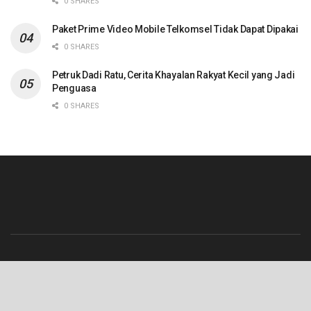
0 SHARES
Paket Prime Video Mobile Telkomsel Tidak Dapat Dipakai
0 SHARES
Petruk Dadi Ratu, Cerita Khayalan Rakyat Kecil yang Jadi
Penguasa
0 SHARES
Beranda
Contact
Info Iklan
Pedoman Media Siber
Redaksi
Tentang Kami
© 2023 Lenterajateng.com