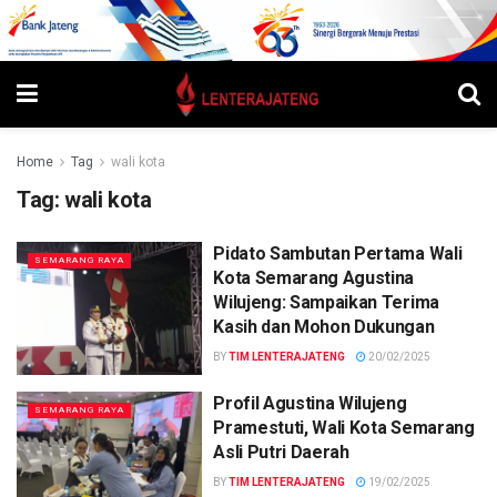
Home
Tag
wali kota
Tag:
wali kota
Pidato Sambutan Pertama Wali
SEMARANG RAYA
Kota Semarang Agustina
Wilujeng: Sampaikan Terima
Kasih dan Mohon Dukungan
BY
TIM LENTERAJATENG
20/02/2025
Profil Agustina Wilujeng
SEMARANG RAYA
Pramestuti, Wali Kota Semarang
Asli Putri Daerah
BY
TIM LENTERAJATENG
19/02/2025