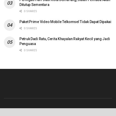
Ditutup Sementara
0 SHARES
Paket Prime Video Mobile Telkomsel Tidak Dapat Dipakai
0 SHARES
Petruk Dadi Ratu, Cerita Khayalan Rakyat Kecil yang Jadi
Penguasa
0 SHARES
Beranda
Contact
Info Iklan
Pedoman Media Siber
Redaksi
Tentang Kami