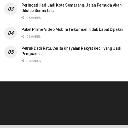
Peringati Hari Jadi Kota Semarang, Jalan Pemuda Akan
Ditutup Sementara
0 SHARES
Paket Prime Video Mobile Telkomsel Tidak Dapat Dipakai
0 SHARES
Petruk Dadi Ratu, Cerita Khayalan Rakyat Kecil yang Jadi
Penguasa
0 SHARES
Beranda
Contact
Info Iklan
Pedoman Media Siber