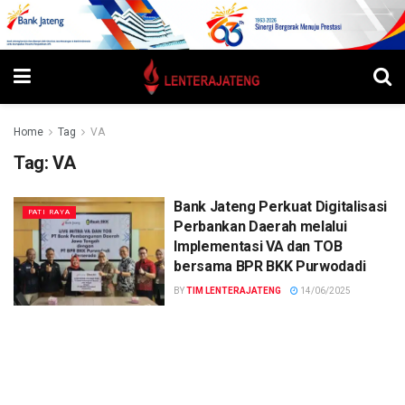
Home
Tag
VA
Tag:
VA
Bank Jateng Perkuat Digitalisasi
PATI RAYA
Perbankan Daerah melalui
Implementasi VA dan TOB
bersama BPR BKK Purwodadi
BY
TIM LENTERAJATENG
14/06/2025