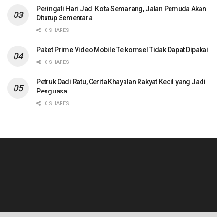
Peringati Hari Jadi Kota Semarang, Jalan Pemuda Akan
Ditutup Sementara
0 SHARES
Paket Prime Video Mobile Telkomsel Tidak Dapat Dipakai
0 SHARES
Petruk Dadi Ratu, Cerita Khayalan Rakyat Kecil yang Jadi
Penguasa
0 SHARES
Beranda
Contact
Info Iklan
Pedoman Media Siber