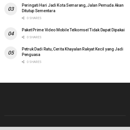
Peringati Hari Jadi Kota Semarang, Jalan Pemuda Akan
Ditutup Sementara
0 SHARES
Paket Prime Video Mobile Telkomsel Tidak Dapat Dipakai
0 SHARES
Petruk Dadi Ratu, Cerita Khayalan Rakyat Kecil yang Jadi
Penguasa
0 SHARES
Beranda
Contact
Info Iklan
Pedoman Media Siber