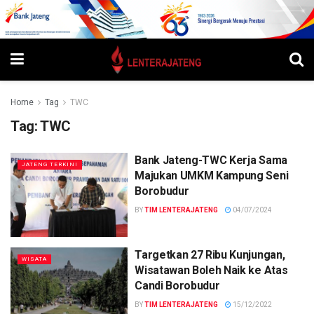
Home
Tag
TWC
Tag:
TWC
Bank Jateng-TWC Kerja Sama
JATENG TERKINI
Majukan UMKM Kampung Seni
Borobudur
BY
TIM LENTERAJATENG
04/07/2024
Targetkan 27 Ribu Kunjungan,
WISATA
Wisatawan Boleh Naik ke Atas
Candi Borobudur
BY
TIM LENTERAJATENG
15/12/2022