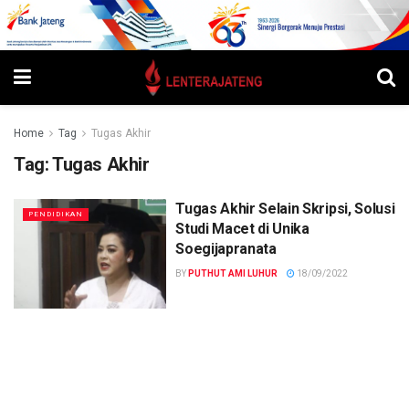
Home
Tag
Tugas Akhir
Tag:
Tugas Akhir
Tugas Akhir Selain Skripsi, Solusi
PENDIDIKAN
Studi Macet di Unika
Soegijapranata
BY
PUTHUT AMI LUHUR
18/09/2022