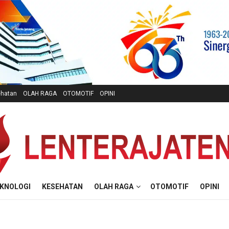
hatan
OLAH RAGA
OTOMOTIF
OPINI
KNOLOGI
KESEHATAN
OLAH RAGA
OTOMOTIF
OPINI