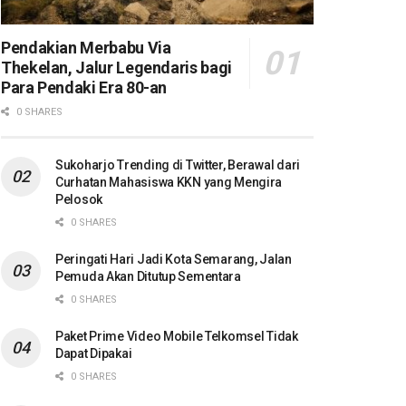
Pendakian Merbabu Via
Thekelan, Jalur Legendaris bagi
Para Pendaki Era 80-an
0 SHARES
Sukoharjo Trending di Twitter, Berawal dari
Curhatan Mahasiswa KKN yang Mengira
Pelosok
0 SHARES
Peringati Hari Jadi Kota Semarang, Jalan
Pemuda Akan Ditutup Sementara
0 SHARES
Paket Prime Video Mobile Telkomsel Tidak
Dapat Dipakai
0 SHARES