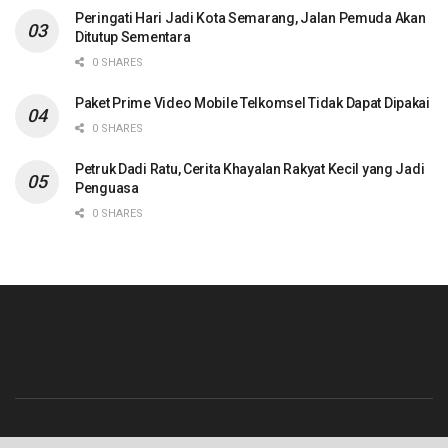
Peringati Hari Jadi Kota Semarang, Jalan Pemuda Akan
Ditutup Sementara
0 SHARES
Paket Prime Video Mobile Telkomsel Tidak Dapat Dipakai
0 SHARES
Petruk Dadi Ratu, Cerita Khayalan Rakyat Kecil yang Jadi
Penguasa
0 SHARES
Beranda
Contact
Info Iklan
Pedoman Media Siber