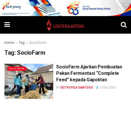
Home
Tag
SocioFarm
Tag:
SocioFarm
SocioFarm Ajarkan Pembuatan
SOLO RAYA
Pakan Fermentasi “Complete
Feed” kepada Gapoktan
BY
SETYO PUJI SANTOSO
10/02/2023