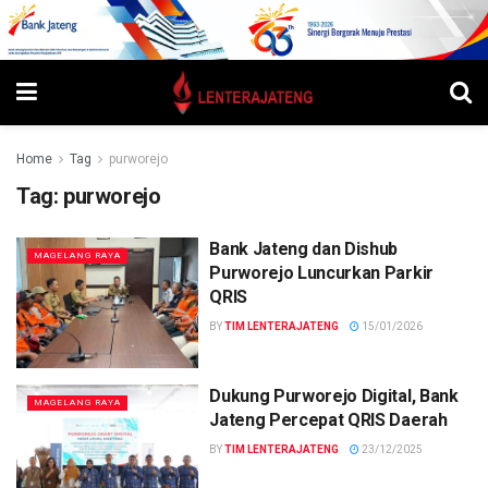
Home
Tag
purworejo
Tag:
purworejo
Bank Jateng dan Dishub
MAGELANG RAYA
Purworejo Luncurkan Parkir
QRIS
BY
TIM LENTERAJATENG
15/01/2026
Dukung Purworejo Digital, Bank
MAGELANG RAYA
Jateng Percepat QRIS Daerah
BY
TIM LENTERAJATENG
23/12/2025