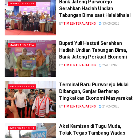
Bank Jateng Purworejo
MAGELANG RAYA
Serahkan Hadiah Undian
Tabungan Bima saat Halalbihalal
BY
TIM LENTERAJATENG
13/05/2025
Bupati Yuli Hastuti Serahkan
MAGELANG RAYA
Hadiah Undian Tabungan Bima,
Bank Jateng Perkuat Ekonomi
BY
TIM LENTERAJATENG
25/01/2025
Terminal Baru Purworejo Mulai
JATENG TERKINI
Dibangun, Ganjar Berharap
Tingkatkan Ekonomi Masyarakat
BY
TIM LENTERAJATENG
21/05/2023
Aksi Kamisan di Tugu Muda,
JATENG TERKINI
Tolak Tegas Tambang Wadas