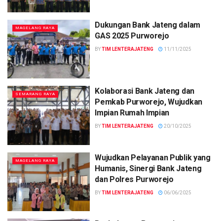
Dukungan Bank Jateng dalam
MAGELANG RAYA
GAS 2025 Purworejo
BY
TIM LENTERAJATENG
11/11/2025
Kolaborasi Bank Jateng dan
SEMARANG RAYA
Pemkab Purworejo, Wujudkan
Impian Rumah Impian
BY
TIM LENTERAJATENG
20/10/2025
Wujudkan Pelayanan Publik yang
MAGELANG RAYA
Humanis, Sinergi Bank Jateng
dan Polres Purworejo
BY
TIM LENTERAJATENG
06/06/2025