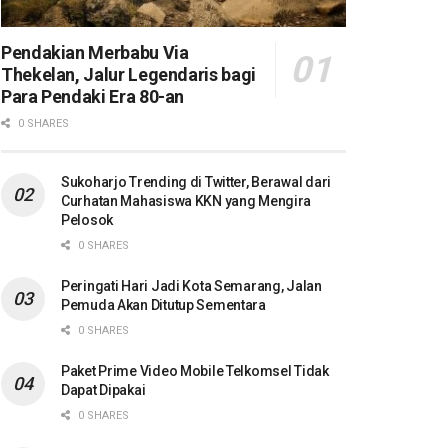
Pendakian Merbabu Via
Thekelan, Jalur Legendaris bagi
Para Pendaki Era 80-an
0 SHARES
Sukoharjo Trending di Twitter, Berawal dari
Curhatan Mahasiswa KKN yang Mengira
Pelosok
0 SHARES
Peringati Hari Jadi Kota Semarang, Jalan
Pemuda Akan Ditutup Sementara
0 SHARES
Paket Prime Video Mobile Telkomsel Tidak
Dapat Dipakai
0 SHARES