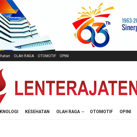
hatan
OLAH RAGA
OTOMOTIF
OPINI
KNOLOGI
KESEHATAN
OLAH RAGA
OTOMOTIF
OPINI