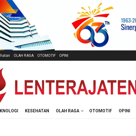
hatan
OLAH RAGA
OTOMOTIF
OPINI
KNOLOGI
KESEHATAN
OLAH RAGA
OTOMOTIF
OPINI