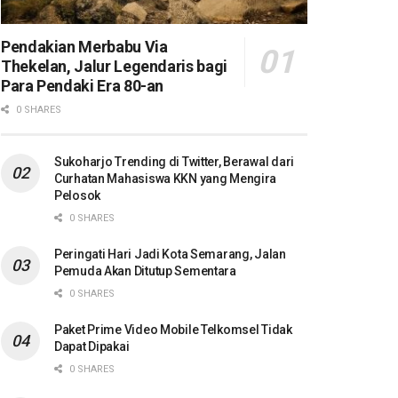
Pendakian Merbabu Via
Thekelan, Jalur Legendaris bagi
Para Pendaki Era 80-an
0 SHARES
Sukoharjo Trending di Twitter, Berawal dari
Curhatan Mahasiswa KKN yang Mengira
Pelosok
0 SHARES
Peringati Hari Jadi Kota Semarang, Jalan
Pemuda Akan Ditutup Sementara
0 SHARES
Paket Prime Video Mobile Telkomsel Tidak
Dapat Dipakai
0 SHARES