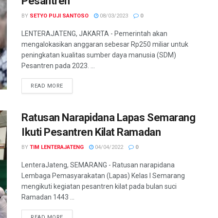
Pesantren
BY
SETYO PUJI SANTOSO
08/03/2023
0
LENTERAJATENG, JAKARTA - Pemerintah akan
mengalokasikan anggaran sebesar Rp250 miliar untuk
peningkatan kualitas sumber daya manusia (SDM)
Pesantren pada 2023. ...
DETAILS
READ MORE
Ratusan Narapidana Lapas Semarang
Ikuti Pesantren Kilat Ramadan
BY
TIM LENTERAJATENG
04/04/2022
0
LenteraJateng, SEMARANG - Ratusan narapidana
Lembaga Pemasyarakatan (Lapas) Kelas I Semarang
mengikuti kegiatan pesantren kilat pada bulan suci
Ramadan 1443 ...
DETAILS
READ MORE