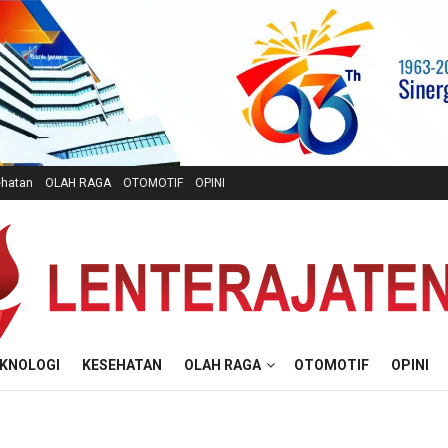
hatan
OLAH RAGA
OTOMOTIF
OPINI
KNOLOGI
KESEHATAN
OLAH RAGA
OTOMOTIF
OPINI