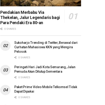
Pendakian Merbabu Via
Thekelan, Jalur Legendaris bagi
Para Pendaki Era 80-an
0 SHARES
Sukoharjo Trending di Twitter, Berawal dari
Curhatan Mahasiswa KKN yang Mengira
Pelosok
0 SHARES
Peringati Hari Jadi Kota Semarang, Jalan
Pemuda Akan Ditutup Sementara
0 SHARES
Paket Prime Video Mobile Telkomsel Tidak
Dapat Dipakai
0 SHARES