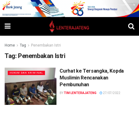
Home
Tag
Penembakan Istri
Tag:
Penembakan Istri
Curhat ke Tersangka, Kopda
HUKUM DAN KRIMINAL
Muslimin Rencanakan
Pembunuhan
BY
TIM LENTERAJATENG
27/07/2022