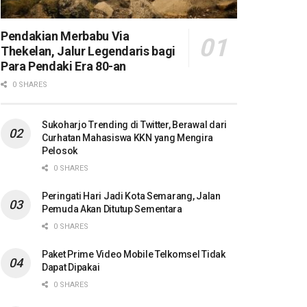
Pendakian Merbabu Via
Thekelan, Jalur Legendaris bagi
Para Pendaki Era 80-an
0 SHARES
Sukoharjo Trending di Twitter, Berawal dari
Curhatan Mahasiswa KKN yang Mengira
Pelosok
0 SHARES
Peringati Hari Jadi Kota Semarang, Jalan
Pemuda Akan Ditutup Sementara
0 SHARES
Paket Prime Video Mobile Telkomsel Tidak
Dapat Dipakai
0 SHARES