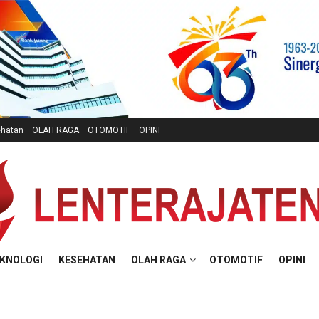
hatan
OLAH RAGA
OTOMOTIF
OPINI
KNOLOGI
KESEHATAN
OLAH RAGA
OTOMOTIF
OPINI