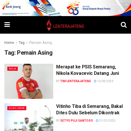
Home
Tag
Pemain Asing
Tag:
Pemain Asing
Merapat ke PSIS Semarang,
BOLA
Nikola Kovacevic Datang Juni
BY
TIM LENTERAJATENG
12/04/2023
Vitinho Tiba di Semarang, Bakal
OLAH RAGA
Dites Dulu Sebelum Dikontrak
BY
SETYO PUJI SANTOSO
31/01/2023