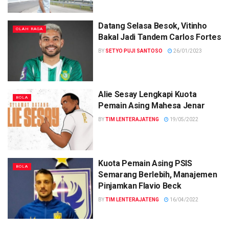
Datang Selasa Besok, Vitinho
OLAH RAGA
Bakal Jadi Tandem Carlos Fortes
BY
SETYO PUJI SANTOSO
26/01/2023
Alie Sesay Lengkapi Kuota
BOLA
Pemain Asing Mahesa Jenar
BY
TIM LENTERAJATENG
19/05/2022
Kuota Pemain Asing PSIS
BOLA
Semarang Berlebih, Manajemen
Pinjamkan Flavio Beck
BY
TIM LENTERAJATENG
16/04/2022