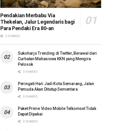
Pendakian Merbabu Via
Thekelan, Jalur Legendaris bagi
Para Pendaki Era 80-an
0 SHARES
Sukoharjo Trending di Twitter, Berawal dari
Curhatan Mahasiswa KKN yang Mengira
Pelosok
0 SHARES
Peringati Hari Jadi Kota Semarang, Jalan
Pemuda Akan Ditutup Sementara
0 SHARES
Paket Prime Video Mobile Telkomsel Tidak
Dapat Dipakai
0 SHARES