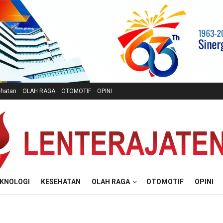
hatan
OLAH RAGA
OTOMOTIF
OPINI
KNOLOGI
KESEHATAN
OLAH RAGA
OTOMOTIF
OPINI