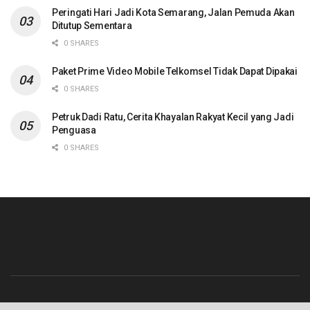
Peringati Hari Jadi Kota Semarang, Jalan Pemuda Akan
Ditutup Sementara
0 SHARES
Paket Prime Video Mobile Telkomsel Tidak Dapat Dipakai
0 SHARES
Petruk Dadi Ratu, Cerita Khayalan Rakyat Kecil yang Jadi
Penguasa
0 SHARES
Beranda
Contact
Info Iklan
Pedoman Media Siber