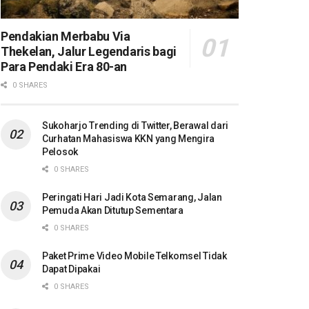
Pendakian Merbabu Via
Thekelan, Jalur Legendaris bagi
Para Pendaki Era 80-an
0 SHARES
Sukoharjo Trending di Twitter, Berawal dari
Curhatan Mahasiswa KKN yang Mengira
Pelosok
0 SHARES
Peringati Hari Jadi Kota Semarang, Jalan
Pemuda Akan Ditutup Sementara
0 SHARES
Paket Prime Video Mobile Telkomsel Tidak
Dapat Dipakai
0 SHARES