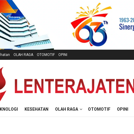
hatan
OLAH RAGA
OTOMOTIF
OPINI
KNOLOGI
KESEHATAN
OLAH RAGA
OTOMOTIF
OPINI