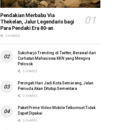
Pendakian Merbabu Via
Thekelan, Jalur Legendaris bagi
Para Pendaki Era 80-an
0 SHARES
Sukoharjo Trending di Twitter, Berawal dari
Curhatan Mahasiswa KKN yang Mengira
Pelosok
0 SHARES
Peringati Hari Jadi Kota Semarang, Jalan
Pemuda Akan Ditutup Sementara
0 SHARES
Paket Prime Video Mobile Telkomsel Tidak
Dapat Dipakai
0 SHARES