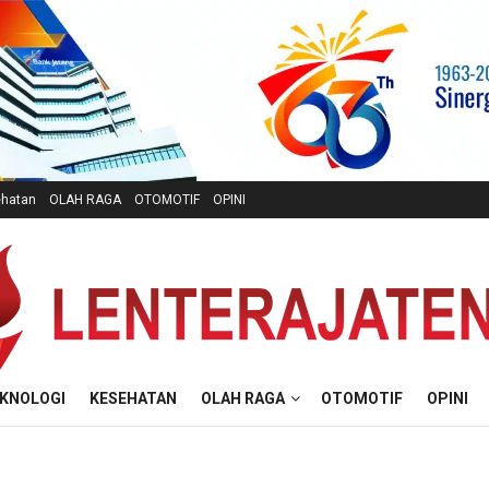
hatan
OLAH RAGA
OTOMOTIF
OPINI
KNOLOGI
KESEHATAN
OLAH RAGA
OTOMOTIF
OPINI