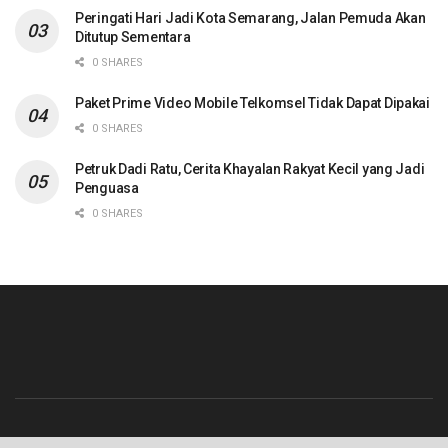
Peringati Hari Jadi Kota Semarang, Jalan Pemuda Akan
Ditutup Sementara
0 SHARES
Paket Prime Video Mobile Telkomsel Tidak Dapat Dipakai
0 SHARES
Petruk Dadi Ratu, Cerita Khayalan Rakyat Kecil yang Jadi
Penguasa
0 SHARES
Beranda
Contact
Info Iklan
Pedoman Media Siber