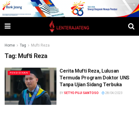
Home
Tag
Mufti Reza
Tag:
Mufti Reza
Cerita Mufti Reza, Lulusan
PENDIDIKAN
Termuda Program Doktor UNS
Tanpa Ujian Sidang Terbuka
BY
SETYO PUJI SANTOSO
28/04/2023