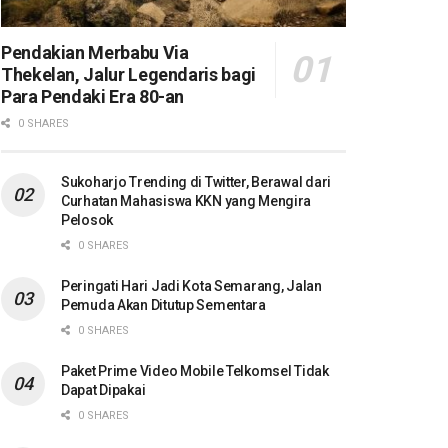
Pendakian Merbabu Via
Thekelan, Jalur Legendaris bagi
Para Pendaki Era 80-an
0 SHARES
Sukoharjo Trending di Twitter, Berawal dari
Curhatan Mahasiswa KKN yang Mengira
Pelosok
0 SHARES
Peringati Hari Jadi Kota Semarang, Jalan
Pemuda Akan Ditutup Sementara
0 SHARES
Paket Prime Video Mobile Telkomsel Tidak
Dapat Dipakai
0 SHARES