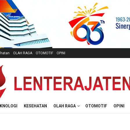
hatan
OLAH RAGA
OTOMOTIF
OPINI
KNOLOGI
KESEHATAN
OLAH RAGA
OTOMOTIF
OPINI