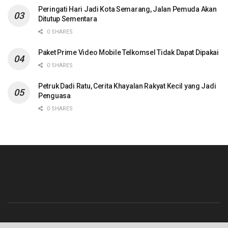
Peringati Hari Jadi Kota Semarang, Jalan Pemuda Akan
Ditutup Sementara
0 SHARES
Paket Prime Video Mobile Telkomsel Tidak Dapat Dipakai
0 SHARES
Petruk Dadi Ratu, Cerita Khayalan Rakyat Kecil yang Jadi
Penguasa
0 SHARES
Beranda
Contact
Info Iklan
Pedoman Media Siber