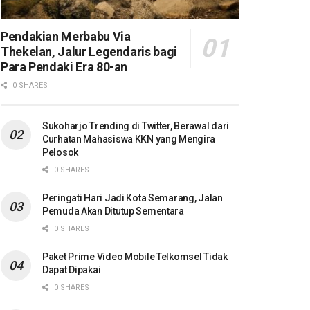
Pendakian Merbabu Via
Thekelan, Jalur Legendaris bagi
Para Pendaki Era 80-an
0 SHARES
Sukoharjo Trending di Twitter, Berawal dari
Curhatan Mahasiswa KKN yang Mengira
Pelosok
0 SHARES
Peringati Hari Jadi Kota Semarang, Jalan
Pemuda Akan Ditutup Sementara
0 SHARES
Paket Prime Video Mobile Telkomsel Tidak
Dapat Dipakai
0 SHARES