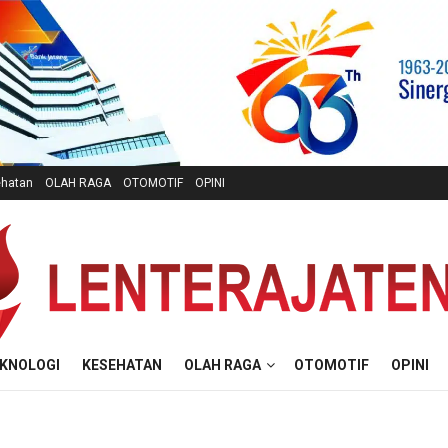
hatan
OLAH RAGA
OTOMOTIF
OPINI
KNOLOGI
KESEHATAN
OLAH RAGA
OTOMOTIF
OPINI