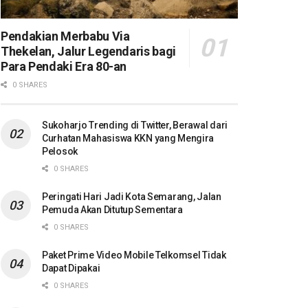
Pendakian Merbabu Via
Thekelan, Jalur Legendaris bagi
Para Pendaki Era 80-an
0 SHARES
Sukoharjo Trending di Twitter, Berawal dari
Curhatan Mahasiswa KKN yang Mengira
Pelosok
0 SHARES
Peringati Hari Jadi Kota Semarang, Jalan
Pemuda Akan Ditutup Sementara
0 SHARES
Paket Prime Video Mobile Telkomsel Tidak
Dapat Dipakai
0 SHARES