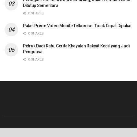
Ditutup Sementara
0 SHARES
Paket Prime Video Mobile Telkomsel Tidak Dapat Dipakai
0 SHARES
Petruk Dadi Ratu, Cerita Khayalan Rakyat Kecil yang Jadi
Penguasa
0 SHARES
Beranda
Contact
Info Iklan
Pedoman Media Siber
Redaksi
Tentang Kami