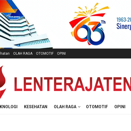
hatan
OLAH RAGA
OTOMOTIF
OPINI
KNOLOGI
KESEHATAN
OLAH RAGA
OTOMOTIF
OPINI