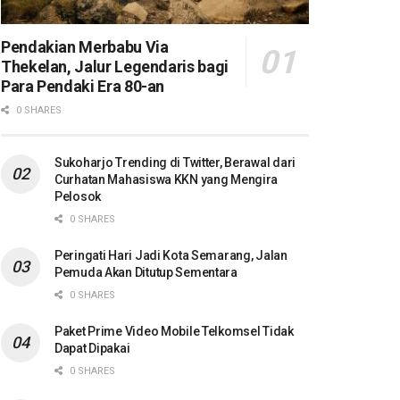
Pendakian Merbabu Via
Thekelan, Jalur Legendaris bagi
Para Pendaki Era 80-an
0 SHARES
Sukoharjo Trending di Twitter, Berawal dari
Curhatan Mahasiswa KKN yang Mengira
Pelosok
0 SHARES
Peringati Hari Jadi Kota Semarang, Jalan
Pemuda Akan Ditutup Sementara
0 SHARES
Paket Prime Video Mobile Telkomsel Tidak
Dapat Dipakai
0 SHARES