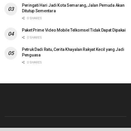
Peringati Hari Jadi Kota Semarang, Jalan Pemuda Akan
Ditutup Sementara
0 SHARES
Paket Prime Video Mobile Telkomsel Tidak Dapat Dipakai
0 SHARES
Petruk Dadi Ratu, Cerita Khayalan Rakyat Kecil yang Jadi
Penguasa
0 SHARES
Beranda
Contact
Info Iklan
Pedoman Media Siber