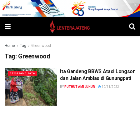
Home
Tag
Greenwood
Tag:
Greenwood
Ita Gandeng BBWS Atasi Longsor
SEMARANG RAYA
dan Jalan Amblas di Gunungpati
BY
PUTHUT AMI LUHUR
10/11/2022