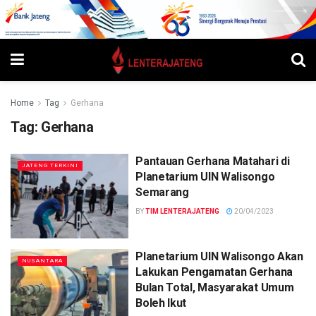
Home
Tag
Gerhana
Tag:
Gerhana
Pantauan Gerhana Matahari di
JATENG TERKINI
Planetarium UIN Walisongo
Semarang
BY
TIM LENTERAJATENG
20/04/2023
Planetarium UIN Walisongo Akan
NUSANTARA
Lakukan Pengamatan Gerhana
Bulan Total, Masyarakat Umum
Boleh Ikut