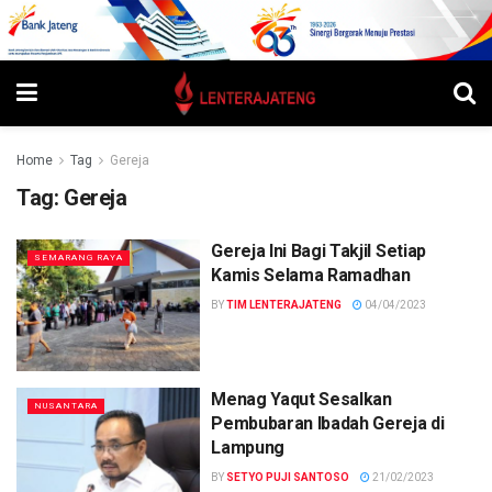
Home
Tag
Gereja
Tag:
Gereja
Gereja Ini Bagi Takjil Setiap
SEMARANG RAYA
Kamis Selama Ramadhan
BY
TIM LENTERAJATENG
04/04/2023
Menag Yaqut Sesalkan
NUSANTARA
Pembubaran Ibadah Gereja di
Lampung
BY
SETYO PUJI SANTOSO
21/02/2023