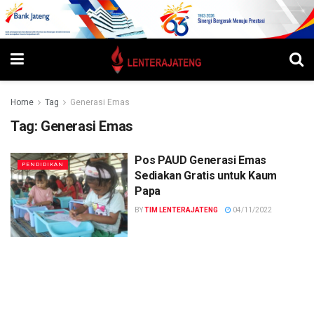
Home
Tag
Generasi Emas
Tag:
Generasi Emas
Pos PAUD Generasi Emas
PENDIDIKAN
Sediakan Gratis untuk Kaum
Papa
BY
TIM LENTERAJATENG
04/11/2022