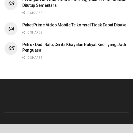
Ditutup Sementara
0 SHARES
Paket Prime Video Mobile Telkomsel Tidak Dapat Dipakai
0 SHARES
Petruk Dadi Ratu, Cerita Khayalan Rakyat Kecil yang Jadi
Penguasa
0 SHARES
Beranda
Contact
Info Iklan
Pedoman Media Siber
Redaksi
Tentang Kami