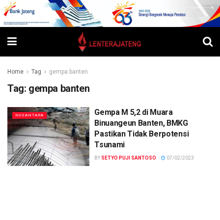
Home
Tag
gempa banten
Tag:
gempa banten
Gempa M 5,2 di Muara
NUSANTARA
Binuangeun Banten, BMKG
Pastikan Tidak Berpotensi
Tsunami
BY
SETYO PUJI SANTOSO
07/02/2023