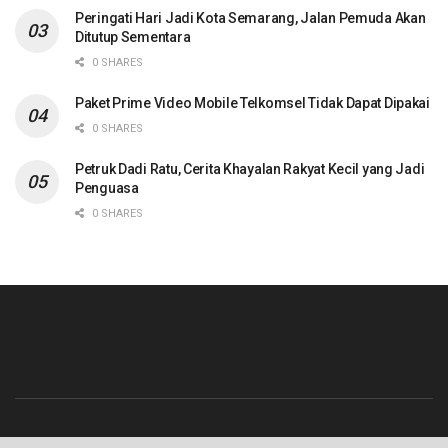
Peringati Hari Jadi Kota Semarang, Jalan Pemuda Akan
Ditutup Sementara
0 SHARES
Paket Prime Video Mobile Telkomsel Tidak Dapat Dipakai
0 SHARES
Petruk Dadi Ratu, Cerita Khayalan Rakyat Kecil yang Jadi
Penguasa
0 SHARES
Beranda
Contact
Info Iklan
Pedoman Media Siber