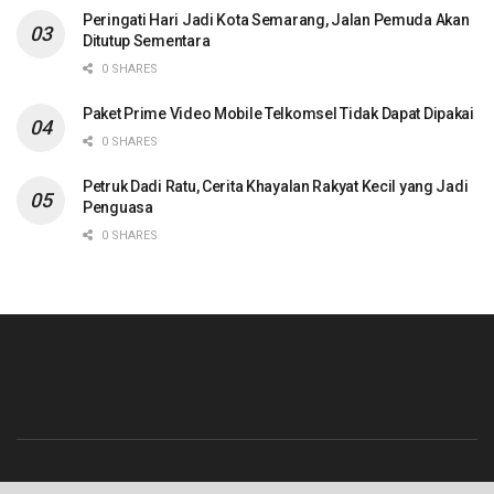
Peringati Hari Jadi Kota Semarang, Jalan Pemuda Akan
Ditutup Sementara
0 SHARES
Paket Prime Video Mobile Telkomsel Tidak Dapat Dipakai
0 SHARES
Petruk Dadi Ratu, Cerita Khayalan Rakyat Kecil yang Jadi
Penguasa
0 SHARES
Beranda
Contact
Info Iklan
Pedoman Media Siber