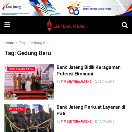
Home
Tag
Gedung Baru
Tag:
Gedung Baru
Bank Jateng Bidik Keragaman
SEMARANG RAYA
Potensi Ekonomi
BY
TIM LENTERAJATENG
23/04/2026
Bank Jateng Perkuat Layanan di
PATI RAYA
Pati
BY
TIM LENTERAJATENG
17/09/2025