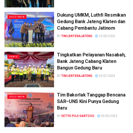
Dukung UMKM, Luthfi Resmikan
SOLO RAYA
Gedung Bank Jateng Klaten dan
Cabang Pembantu Jatinom
BY
TIM LENTERAJATENG
15/05/2025
Tingkatkan Pelayanan Nasabah,
EKBIS
Bank Jateng Cabang Klaten
Bangun Gedung Baru
BY
TIM LENTERAJATENG
23/07/2024
Tim Bakorlak Tanggap Bencana
SOLO RAYA
SAR–UNS Kini Punya Gedung
Baru
BY
SETYO PUJI SANTOSO
03/03/2023