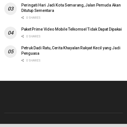
Peringati Hari Jadi Kota Semarang, Jalan Pemuda Akan
Ditutup Sementara
0 SHARES
Paket Prime Video Mobile Telkomsel Tidak Dapat Dipakai
0 SHARES
Petruk Dadi Ratu, Cerita Khayalan Rakyat Kecil yang Jadi
Penguasa
0 SHARES
Beranda
Contact
Info Iklan
Pedoman Media Siber