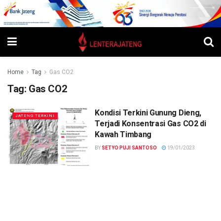
Home
Tag
Gas CO2
Tag:
Gas CO2
Kondisi Terkini Gunung Dieng,
JATENG TERKINI
Terjadi Konsentrasi Gas CO2 di
Kawah Timbang
BY
SETYO PUJI SANTOSO
19/01/2023