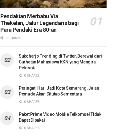
Pendakian Merbabu Via
Thekelan, Jalur Legendaris bagi
Para Pendaki Era 80-an
0 SHARES
Sukoharjo Trending di Twitter, Berawal dari
Curhatan Mahasiswa KKN yang Mengira
Pelosok
0 SHARES
Peringati Hari Jadi Kota Semarang, Jalan
Pemuda Akan Ditutup Sementara
0 SHARES
Paket Prime Video Mobile Telkomsel Tidak
Dapat Dipakai
0 SHARES