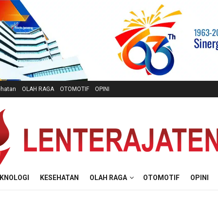
hatan
OLAH RAGA
OTOMOTIF
OPINI
KNOLOGI
KESEHATAN
OLAH RAGA
OTOMOTIF
OPINI