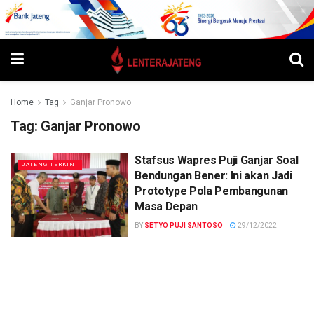
Home
Tag
Ganjar Pronowo
Tag:
Ganjar Pronowo
Stafsus Wapres Puji Ganjar Soal
JATENG TERKINI
Bendungan Bener: Ini akan Jadi
Prototype Pola Pembangunan
Masa Depan
BY
SETYO PUJI SANTOSO
29/12/2022