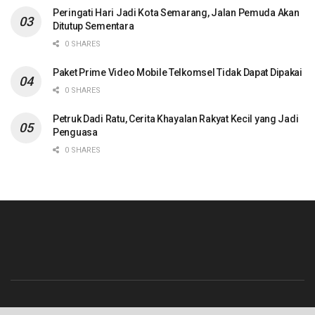
Peringati Hari Jadi Kota Semarang, Jalan Pemuda Akan
Ditutup Sementara
0 SHARES
Paket Prime Video Mobile Telkomsel Tidak Dapat Dipakai
0 SHARES
Petruk Dadi Ratu, Cerita Khayalan Rakyat Kecil yang Jadi
Penguasa
0 SHARES
Beranda
Contact
Info Iklan
Pedoman Media Siber