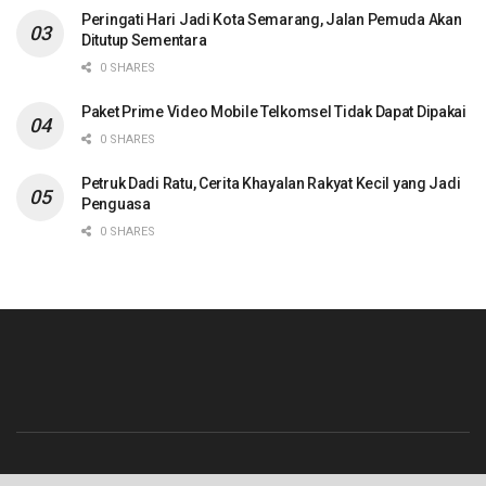
Peringati Hari Jadi Kota Semarang, Jalan Pemuda Akan
Ditutup Sementara
0 SHARES
Paket Prime Video Mobile Telkomsel Tidak Dapat Dipakai
0 SHARES
Petruk Dadi Ratu, Cerita Khayalan Rakyat Kecil yang Jadi
Penguasa
0 SHARES
Beranda
Contact
Info Iklan
Pedoman Media Siber