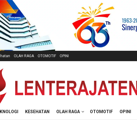
hatan
OLAH RAGA
OTOMOTIF
OPINI
KNOLOGI
KESEHATAN
OLAH RAGA
OTOMOTIF
OPINI