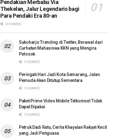
Pendakian Merbabu Via
Thekelan, Jalur Legendaris bagi
Para Pendaki Era 80-an
0 SHARES
Sukoharjo Trending di Twitter, Berawal dari
Curhatan Mahasiswa KKN yang Mengira
Pelosok
0 SHARES
Peringati Hari Jadi Kota Semarang, Jalan
Pemuda Akan Ditutup Sementara
0 SHARES
Paket Prime Video Mobile Telkomsel Tidak
Dapat Dipakai
0 SHARES
Petruk Dadi Ratu, Cerita Khayalan Rakyat Kecil
yang Jadi Penguasa