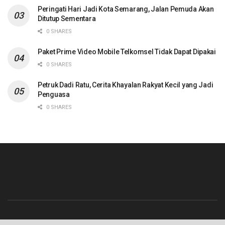
Peringati Hari Jadi Kota Semarang, Jalan Pemuda Akan
Ditutup Sementara
0 SHARES
Paket Prime Video Mobile Telkomsel Tidak Dapat Dipakai
0 SHARES
Petruk Dadi Ratu, Cerita Khayalan Rakyat Kecil yang Jadi
Penguasa
0 SHARES
Beranda
Contact
Info Iklan
Pedoman Media Siber