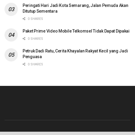
Peringati Hari Jadi Kota Semarang, Jalan Pemuda Akan
Ditutup Sementara
0 SHARES
Paket Prime Video Mobile Telkomsel Tidak Dapat Dipakai
0 SHARES
Petruk Dadi Ratu, Cerita Khayalan Rakyat Kecil yang Jadi
Penguasa
0 SHARES
Beranda
Contact
Info Iklan
Pedoman Media Siber