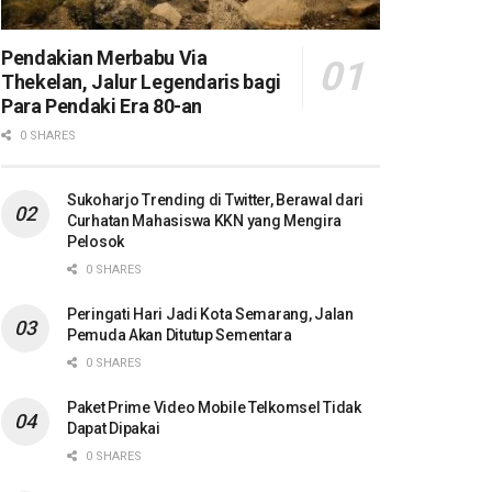
Pendakian Merbabu Via
Thekelan, Jalur Legendaris bagi
Para Pendaki Era 80-an
0 SHARES
Sukoharjo Trending di Twitter, Berawal dari
Curhatan Mahasiswa KKN yang Mengira
Pelosok
0 SHARES
Peringati Hari Jadi Kota Semarang, Jalan
Pemuda Akan Ditutup Sementara
0 SHARES
Paket Prime Video Mobile Telkomsel Tidak
Dapat Dipakai
0 SHARES