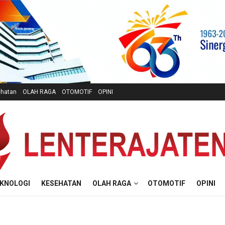
hatan
OLAH RAGA
OTOMOTIF
OPINI
KNOLOGI
KESEHATAN
OLAH RAGA
OTOMOTIF
OPINI