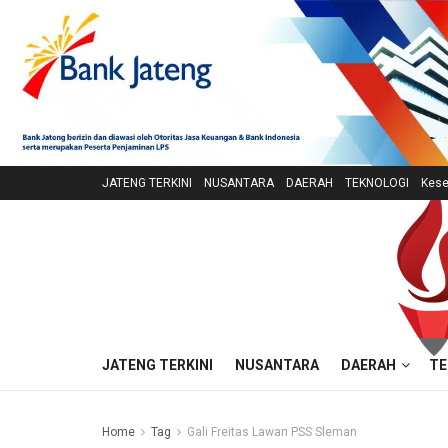
JATENG TERKINI
NUSANTARA
DAERAH
TEKNOLOGI
Kese
JATENG TERKINI
NUSANTARA
DAERAH
TE
Home
Tag
Gali Freitas Lawan PSS Sleman