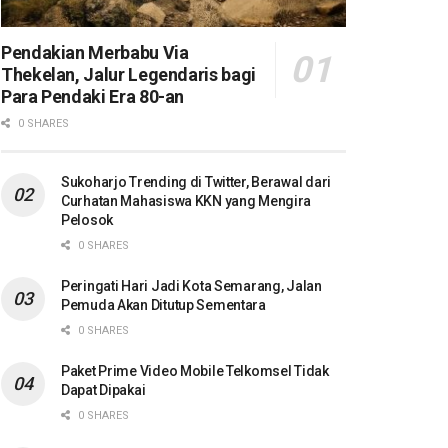
Pendakian Merbabu Via
Thekelan, Jalur Legendaris bagi
Para Pendaki Era 80-an
0 SHARES
Sukoharjo Trending di Twitter, Berawal dari
Curhatan Mahasiswa KKN yang Mengira
Pelosok
0 SHARES
Peringati Hari Jadi Kota Semarang, Jalan
Pemuda Akan Ditutup Sementara
0 SHARES
Paket Prime Video Mobile Telkomsel Tidak
Dapat Dipakai
0 SHARES