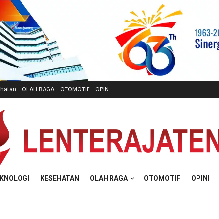
hatan
OLAH RAGA
OTOMOTIF
OPINI
KNOLOGI
KESEHATAN
OLAH RAGA
OTOMOTIF
OPINI