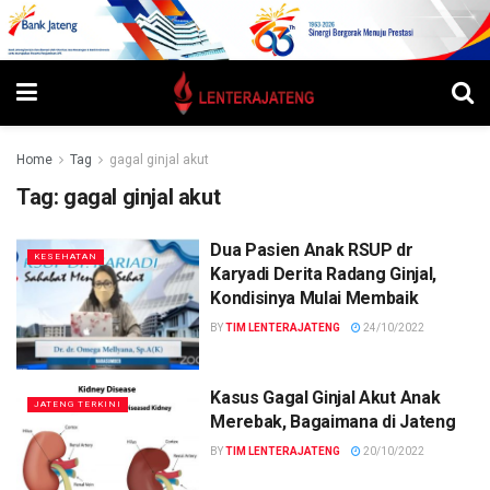
Home
Tag
gagal ginjal akut
Tag:
gagal ginjal akut
Dua Pasien Anak RSUP dr
KESEHATAN
Karyadi Derita Radang Ginjal,
Kondisinya Mulai Membaik
BY
TIM LENTERAJATENG
24/10/2022
Kasus Gagal Ginjal Akut Anak
JATENG TERKINI
Merebak, Bagaimana di Jateng
BY
TIM LENTERAJATENG
20/10/2022