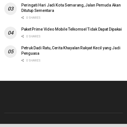
Peringati Hari Jadi Kota Semarang, Jalan Pemuda Akan
Ditutup Sementara
0 SHARES
Paket Prime Video Mobile Telkomsel Tidak Dapat Dipakai
0 SHARES
Petruk Dadi Ratu, Cerita Khayalan Rakyat Kecil yang Jadi
Penguasa
0 SHARES
Beranda
Contact
Info Iklan
Pedoman Media Siber